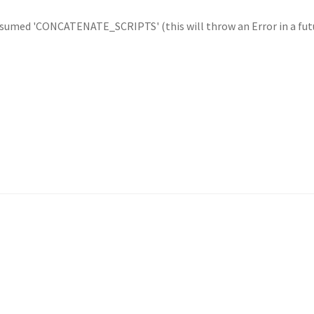
umed 'CONCATENATE_SCRIPTS' (this will throw an Error in a futu
dido
Loja
Minha Conta
Página de Exemplo