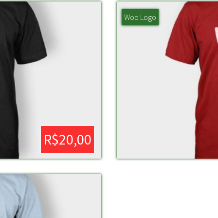
Woo Logo
R$
20,00