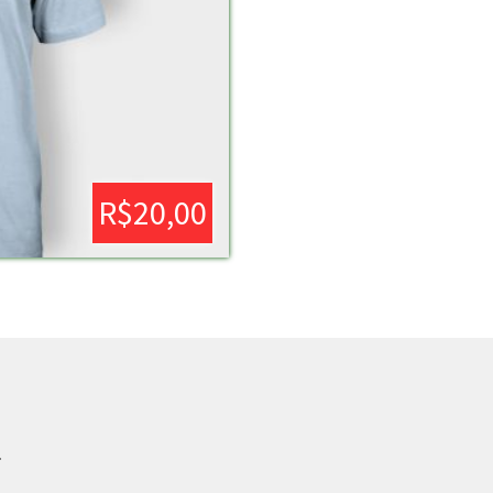
R$
20,00
.