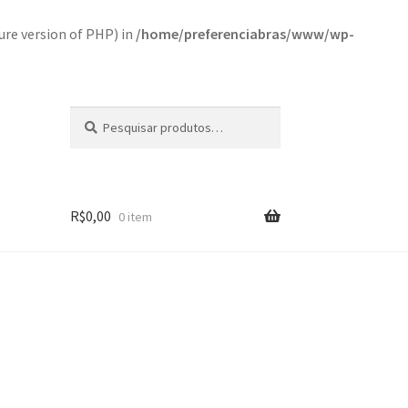
re version of PHP) in
/home/preferenciabras/www/wp-
Pesquisar
Pesquisar
por:
R$
0,00
0 item