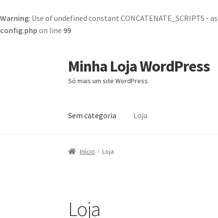
Warning
: Use of undefined constant CONCATENATE_SCRIPTS - ass
config.php
on line
99
Minha Loja WordPress
Pular
Pular
para
para
Só mais um site WordPress
navegação
o
conteúdo
Sem categoria
Loja
Início
Blog
Carrinho de Compras
Finalizar Pe
Início
Loja
Loja